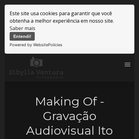
Este site usa cookies para garantir que você
obtenha a melhor experiência em nosso site.
Saber mais
Entendi!
Powered by WebsitePolicies
menu
Making Of -
Gravação
Audiovisual Ito