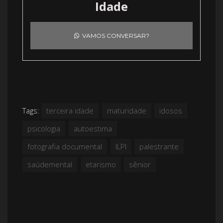
Idade
VAMOS CONVERSAR?
Tags:
terceira idade
maturidade
idosos
psicologia
autoestima
fotografia documental
ILPI
palestrante
saúdemental
etarismo
sênior