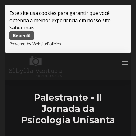
Este site usa cookies para garantir que você
obtenha a melhor experiência em nosso site.
Saber mais
Entendi!
Powered by WebsitePolicies
menu
Palestrante - II
Jornada da
Psicologia Unisanta